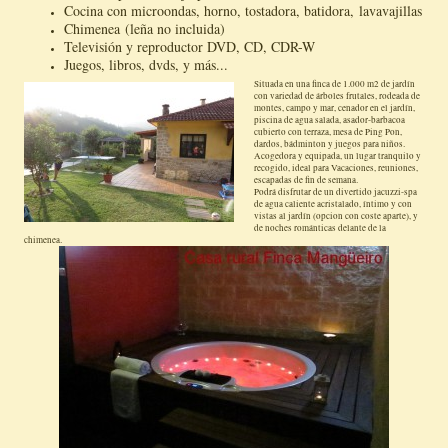
Cocina con microondas, horno, tostadora, batidora, lavavajillas
Chimenea (leña no incluida)
Televisión y reproductor DVD, CD, CDR-W
Juegos, libros, dvds, y más...
Situada en una finca de 1.000 m2 de jardín
con variedad de árboles frutales, rodeada de
montes, campo y mar, cenador en el jardín,
piscina de agua salada, asador-barbacoa
cubierto con terraza, mesa de Ping Pon,
dardos, bádminton y juegos para niños.
Acogedora y equipada, un lugar tranquilo y
recogido, ideal para Vacaciones, reuniones,
escapadas de fin de semana.
Podrá disfrutar de un divertido jacuzzi-spa
de agua caliente acristalado, íntimo y con
vistas al jardín (opcion con coste aparte), y
de noches románticas delante de la
chimenea.